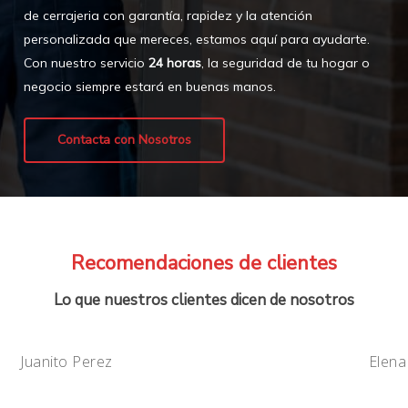
de cerrajeria con garantía, rapidez y la atención
personalizada que mereces, estamos aquí para ayudarte.
Con nuestro servicio
24 horas
, la seguridad de tu hogar o
negocio siempre estará en buenas manos.
Contacta con Nosotros
Recomendaciones de clientes
Lo que nuestros clientes dicen de nosotros
Juanito Perez
Elena