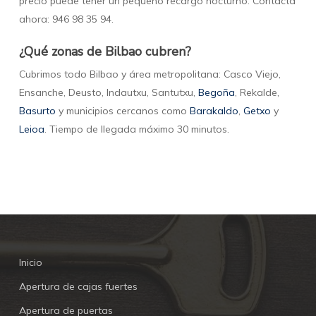
precio puede tener un pequeño recargo nocturno. Contacta
ahora: 946 98 35 94.
¿Qué zonas de Bilbao cubren?
Cubrimos todo Bilbao y área metropolitana: Casco Viejo,
Ensanche, Deusto, Indautxu, Santutxu,
Begoña
, Rekalde,
Basurto
y municipios cercanos como
Barakaldo
,
Getxo
y
Leioa
. Tiempo de llegada máximo 30 minutos.
Inicio
Apertura de cajas fuertes
Apertura de puertas