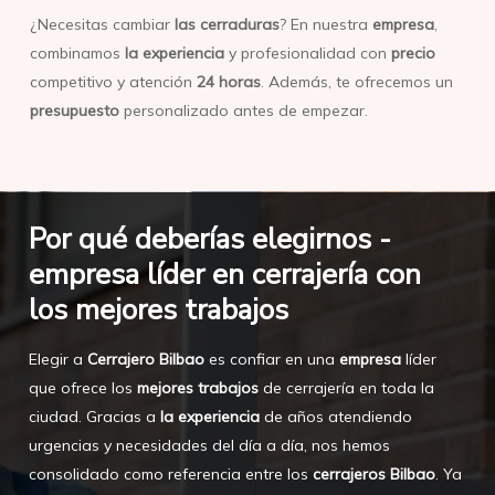
¿Necesitas cambiar
las cerraduras
? En nuestra
empresa
,
combinamos
la experiencia
y profesionalidad con
precio
competitivo y atención
24 horas
. Además, te ofrecemos un
presupuesto
personalizado antes de empezar.
Por qué deberías elegirnos -
empresa líder en cerrajería con
los mejores trabajos
Elegir a
Cerrajero Bilbao
es confiar en una
empresa
líder
que ofrece los
mejores trabajos
de cerrajería en toda la
ciudad. Gracias a
la experiencia
de años atendiendo
urgencias y necesidades del día a día, nos hemos
consolidado como referencia entre los
cerrajeros Bilbao
. Ya