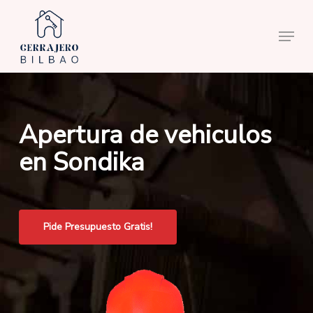
Skip
to
Menu
main
content
Apertura de vehiculos
en Sondika
Pide Presupuesto Gratis!