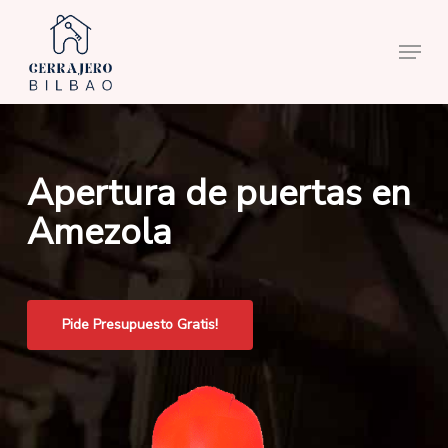
Skip
to
Menu
main
content
Apertura de puertas en
Amezola
Pide Presupuesto Gratis!