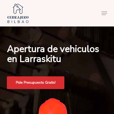
Skip
to
Menu
main
content
Apertura de vehiculos
en Larraskitu
Pide Presupuesto Gratis!