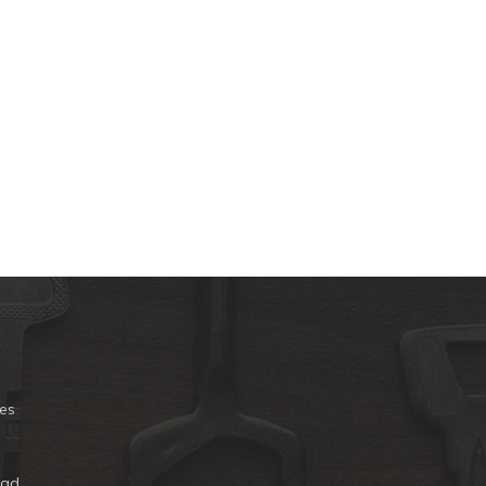
es
dad