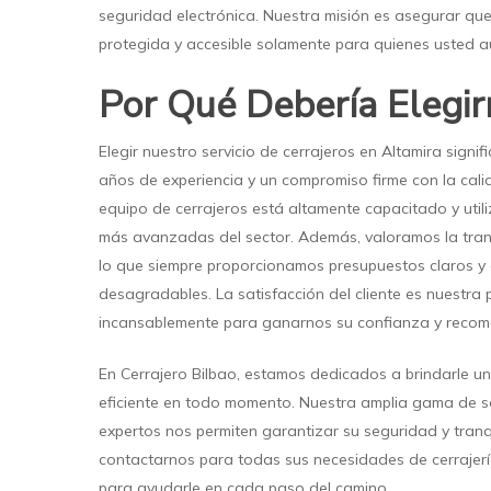
seguridad electrónica. Nuestra misión es asegurar qu
protegida y accesible solamente para quienes usted au
Por Qué Debería Elegir
Elegir nuestro servicio de cerrajeros en Altamira signif
años de experiencia y un compromiso firme con la cali
equipo de cerrajeros está altamente capacitado y utili
más avanzadas del sector. Además, valoramos la tran
lo que siempre proporcionamos presupuestos claros y 
desagradables. La satisfacción del cliente es nuestra 
incansablemente para ganarnos su confianza y recom
En Cerrajero Bilbao, estamos dedicados a brindarle un 
eficiente en todo momento. Nuestra amplia gama de se
expertos nos permiten garantizar su seguridad y tran
contactarnos para todas sus necesidades de cerrajerí
para ayudarle en cada paso del camino.