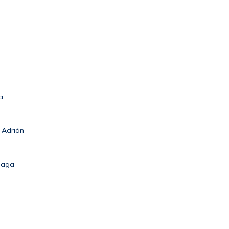
a
 Adrián
oaga