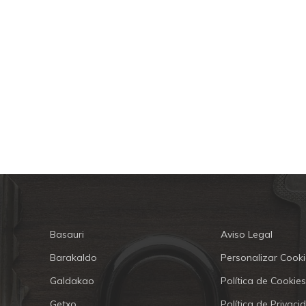
Basauri
Aviso Legal
Barakaldo
Personalizar Cooki
Galdakao
Política de Cookies
Getxo
Política de Privaci