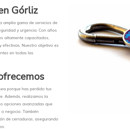
en Górliz
na amplia gama de servicios de
seguridad y urgencia. Con años
les altamente capacitados,
efectivas. Nuestro objetivo es
entes en todas las
 ofrecemos
 sea porque has perdido tus
te. Además, realizamos la
endo opciones avanzadas que
r o negocio. También
ión de cerraduras, asegurando
po.