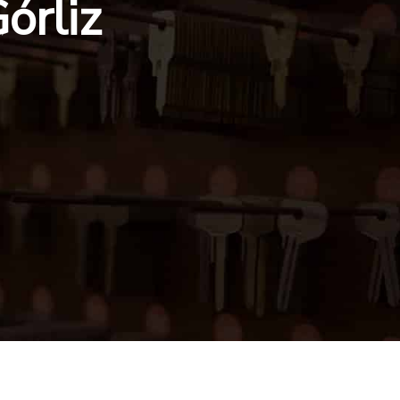
órliz