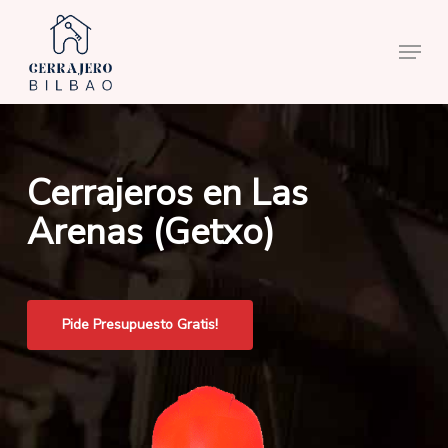
Skip
to
Menu
main
content
Cerrajeros en Las
Arenas (Getxo)
Pide Presupuesto Gratis!