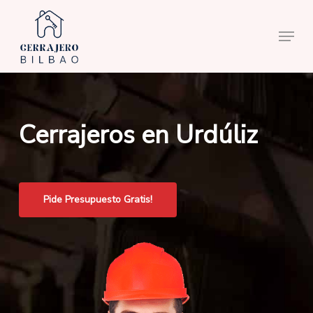
Skip
to
Menu
main
content
Cerrajeros en Urdúliz
Pide Presupuesto Gratis!