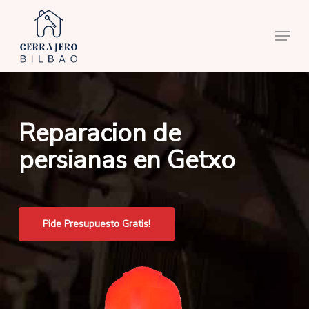
Skip
to
Menu
main
content
Reparacion de
persianas en Getxo
Pide Presupuesto Gratis!