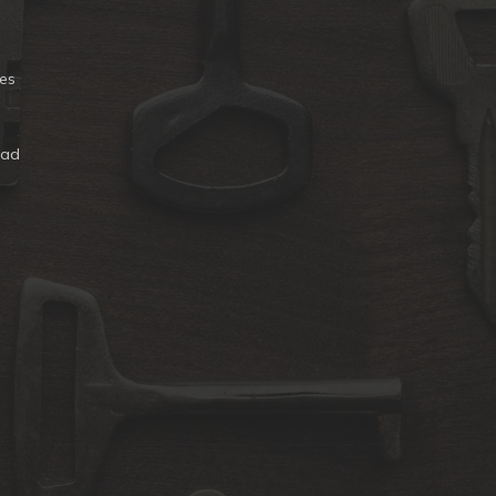
es
dad