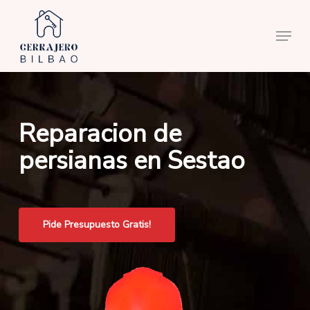
Skip
to
Menu
main
content
Reparacion de
persianas en Sestao
Pide Presupuesto Gratis!