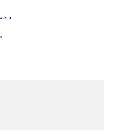
askitu
xe