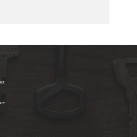
es
dad