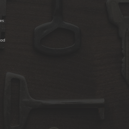
es
dad