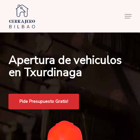
Skip
to
Menu
main
content
Apertura de vehiculos
en Txurdinaga
Pide Presupuesto Gratis!