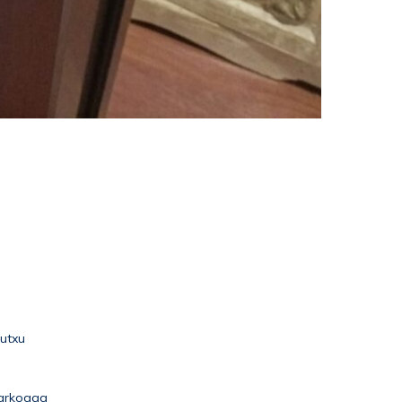
utxu
xarkoaga