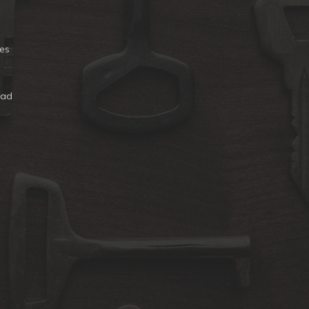
es
dad