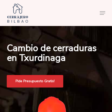
Skip
to
Menu
main
content
Cambio de cerraduras
en Txurdinaga
Pide Presupuesto Gratis!