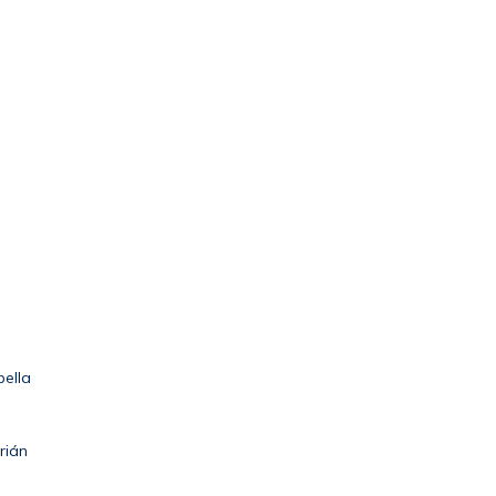
bella
rián