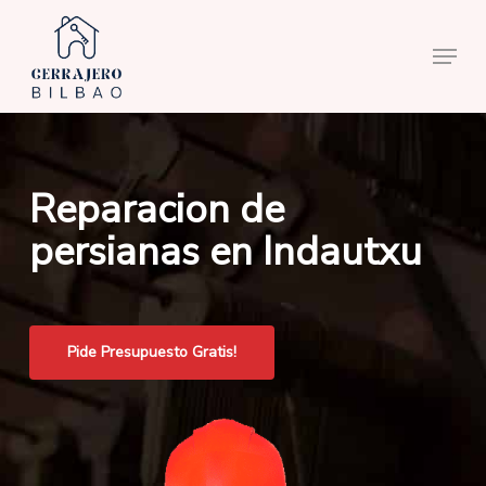
Skip
to
Menu
main
content
Reparacion de
persianas en Indautxu
Pide Presupuesto Gratis!