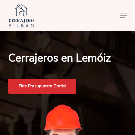
Skip
to
Menu
main
content
Cerrajeros en Lemóiz
Pide Presupuesto Gratis!