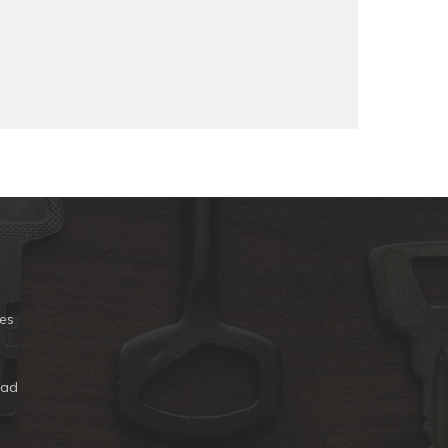
es
dad