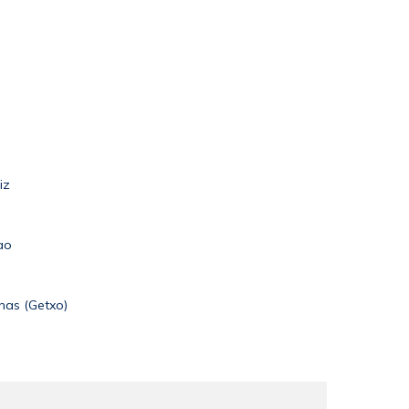
iz
ao
nas (Getxo)