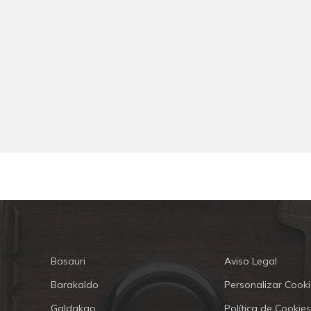
Basauri
Aviso Legal
Barakaldo
Personalizar Cooki
Galdakao
Política de Cookies