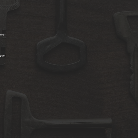
es
dad