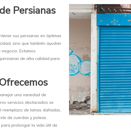
 de Persianas
ntener sus persianas en óptimas
acidad, sino que también ayudan
 o negocio. Estamos
 persianas de alta calidad para
e Ofrecemos
manejar una variedad de
tros servicios destacados se
el reemplazo de lamas dañadas,
uste de cuerdas y poleas.
ara prolongar la vida útil de