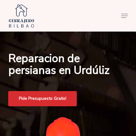
Skip
to
Menu
main
content
Reparacion de
persianas en Urdúliz
Pide Presupuesto Gratis!