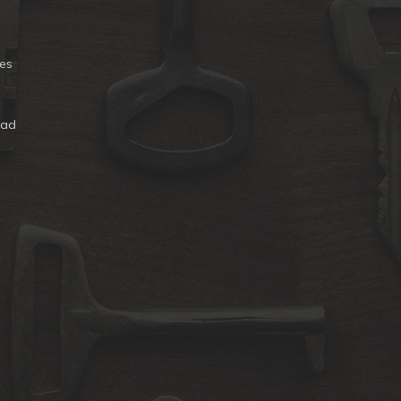
es
dad