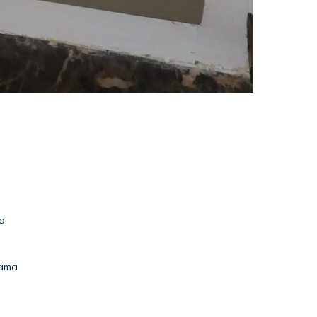
o
zama