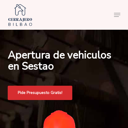
Skip
to
Menu
main
content
Apertura de vehiculos
en Sestao
Pide Presupuesto Gratis!