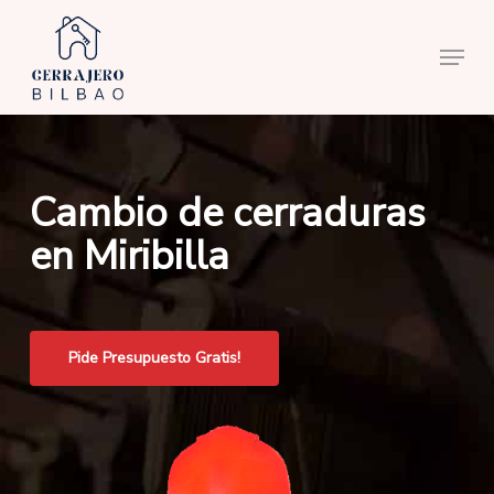
Skip
to
Menu
main
content
Cambio de cerraduras
en Miribilla
Pide Presupuesto Gratis!