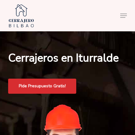
Skip
to
Menu
main
content
Cerrajeros en Iturralde
Pide Presupuesto Gratis!