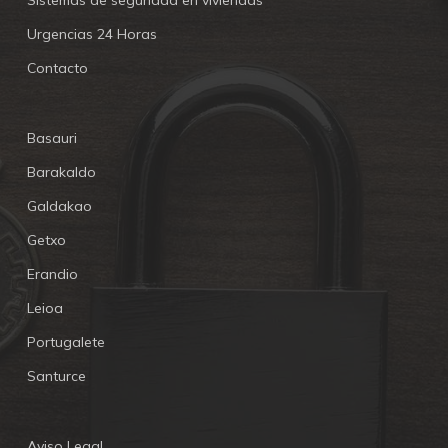
Sistemas de seguridad en viviendas
Urgencias 24 Horas
Contacto
Basauri
Barakaldo
Galdakao
Getxo
Erandio
Leioa
Portugalete
Santurce
Aviso Legal