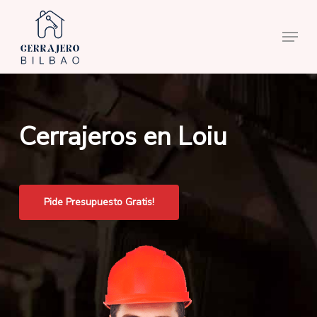
Skip
to
Menu
main
content
Cerrajeros en Loiu
Pide Presupuesto Gratis!