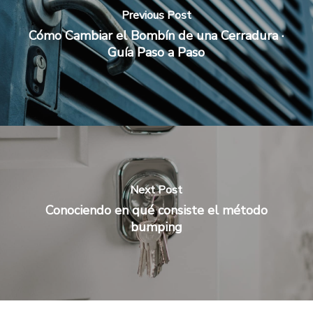
Previous Post
Cómo Cambiar el Bombín de una Cerradura ·
Guía Paso a Paso
Next Post
Conociendo en qué consiste el método
bumping