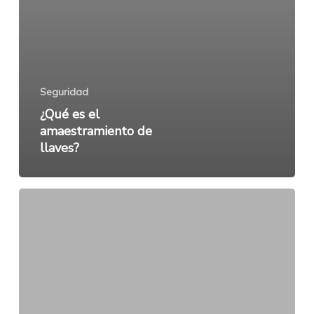
Seguridad
¿Qué es el
amaestramiento de
llaves?
Conoces
las
formas
habituales
de
robo
en