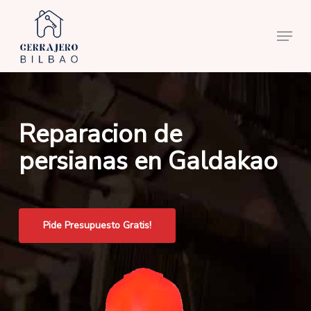
Skip
to
Menu
main
content
Reparacion de
persianas en Galdakao
Pide Presupuesto Gratis!